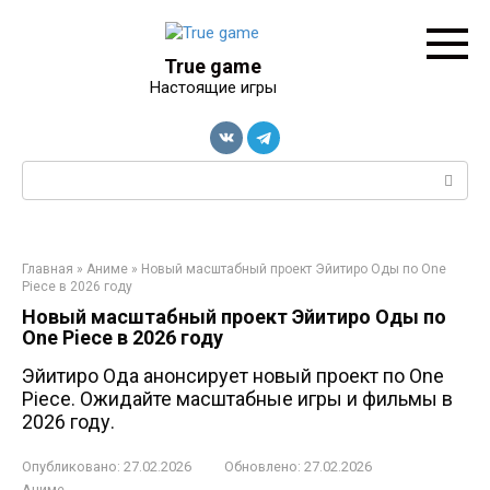
Перейти
к
контенту
True game
Настоящие игры
Поиск:
Главная
»
Аниме
»
Новый масштабный проект Эйитиро Оды по One
Piece в 2026 году
Новый масштабный проект Эйитиро Оды по
One Piece в 2026 году
Эйитиро Ода анонсирует новый проект по One
Piece. Ожидайте масштабные игры и фильмы в
2026 году.
Опубликовано:
27.02.2026
Обновлено:
27.02.2026
Аниме