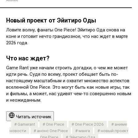
Новый проект от Эйитиро Оды
Ловите волну, фанаты One Piece! Эйитиро Ода снова на
коне и готовит нечто грандиозное, что нас ждет в марте
2026 года.
Что нас ждет?
Game Rant уже начали строить догадки, о чем же может
идти речь. Судя по всему, проект обещает быть по-
настоящему масштабным и охватит множество аспектов
вселенной One Piece. Это могут быть как новые игры, так
и фильмы, а может, нас удивят чем-то совершенно новым
и неожиданным.
Читать источник
Gamerant
One Piece
One Piece 2026
аниме
новости
анонс One Piece
манга
новый проект
One Piece
Эйитиро Ода