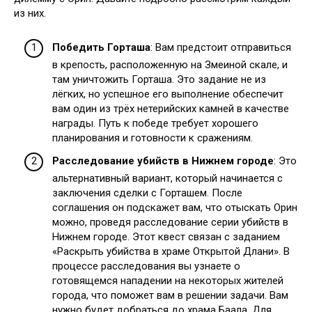
из них.
Победить Горташа
: Вам предстоит отправиться
в крепость, расположенную на Змеиной скале, и
там уничтожить Горташа. Это задание не из
лёгких, но успешное его выполнение обеспечит
вам один из трёх нетерийских камней в качестве
награды. Путь к победе требует хорошего
планирования и готовности к сражениям.
Расследование убийств в Нижнем городе
: Это
альтернативный вариант, который начинается с
заключения сделки с Горташем. После
соглашения он подскажет вам, что отыскать Орин
можно, проведя расследование серии убийств в
Нижнем городе. Этот квест связан с заданием
«Раскрыть убийства в храме Открытой Длани». В
процессе расследования вы узнаете о
готовящемся нападении на некоторых жителей
города, что поможет вам в решении задачи. Вам
нужно будет добраться до храма Баала. Для