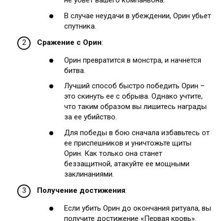
не убьет вашего компаньона.
В случае неудачи в убеждении, Орин убьет
спутника.
Сражение с Орин
:
Орин превратится в монстра, и начнется
битва.
Лучший способ быстро победить Орин –
это скинуть ее с обрыва. Однако учтите,
что таким образом вы лишитесь награды
за ее убийство.
Для победы в бою сначала избавьтесь от
ее приспешников и уничтожьте щиты
Орин. Как только она станет
беззащитной, атакуйте ее мощными
заклинаниями.
Получение достижения
:
Если убить Орин до окончания ритуала, вы
получите достижение «Первая кровь».