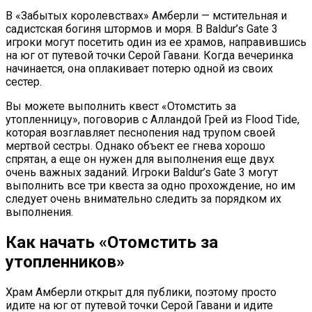
В «Забытых королевствах» Амберли — мстительная и
садистская богиня штормов и моря. В Baldur’s Gate 3
игроки могут посетить один из ее храмов, направившись
на юг от путевой точки Серой Гавани. Когда вечеринка
начинается, она оплакивает потерю одной из своих
сестер.
Вы можете выполнить квест «Отомстить за
утопленницу», поговорив с Алландой Грей из Flood Tide,
которая возглавляет песнопения над трупом своей
мертвой сестры. Однако объект ее гнева хорошо
спрятан, а еще он нужен для выполнения еще двух
очень важных заданий. Игроки Baldur’s Gate 3 могут
выполнить все три квеста за одно прохождение, но им
следует очень внимательно следить за порядком их
выполнения.
Как начать «Отомстить за
утопленников»
Храм Амберли открыт для публики, поэтому просто
идите на юг от путевой точки Серой Гавани и идите