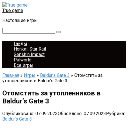
Перейти
к
True game
контенту
Настоящие игры
Поиск:
Гайды
Honkai: Star Rail
Genshin Impact
Palworld
Все игры
Главная
»
Игры
»
Baldur's Gate 3
»
Отомстить за
утопленников в Baldur’s Gate 3
Отомстить за утопленников в
Baldur’s Gate 3
Опубликовано:
07.09.2023
Обновлено:
07.09.2023
Рубрика:
Baldur's Gate 3