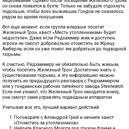
нацеливания. Однако после посещения Железного Трона
он снова появится в бухте. Только не забудьте отдохнуть
подольше, чтобы всех выживших Гондов не оказалось
рядом во время покушения.
Вот еще момент: если группа впервые посетит
Железный Трон, квест «Месть утопленникам» будет
недоступен. Даже если Редхаммер жив и доступен,
игроки не смогут добровольно отомстить за Жрицу
Амберли, если он уже помог им добраться до подводной
тюрьмы.
К счастью, Редхаммеру не обязательно быть живым,
чтобы посетить Железный Трон. Достаточно знать о
существовании тюрьмы, и эту информацию можно
получить из предыдущего разговора с Редхаммером
или у гондианских рабочих литейного завода Steelwatch.
Если они узнают, что Железный Трон находится внизу,
они смогут сами управлять подводным аппаратом.
Учитывая все это, лучший вариант действий:
Поговорите с Алландрой Грей и начните квест
«Отомстить за утопленников».
Найдите Красного Молота под грузом Флима и