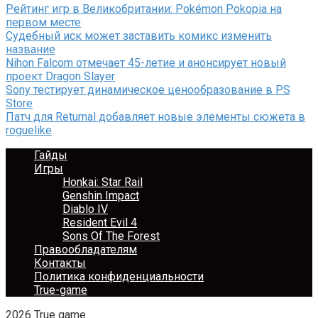
Рейтинг игр в Великобритании: Pokémon Pokopia на
первом месте
Судебный иск может заставить комикс изменить
название
Nihon Falcom отмечает 45-летие и анонсирует новый
проект Dragon Slayer
Sony тестирует динамическое ценообразование в PS
Store
Патч для Returnal добавляет новые элементы сюжета в
roguelike
Гайды
Игры
Honkai: Star Rail
Genshin Impact
Diablo IV
Resident Evil 4
Sons Of The Forest
Правообладателям
Контакты
Политика конфиденциальности
True-game
2026 True game