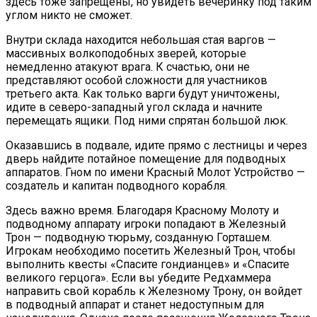
здесь тоже запрещены, но увидеть вечеринку под таким
углом никто не сможет.
Внутри склада находится небольшая стая варгов —
массивных волкоподобных зверей, которые
немедленно атакуют врага. К счастью, они не
представляют особой сложности для участников
третьего акта. Как только варги будут уничтожены,
идите в северо-западный угол склада и начните
перемещать ящики. Под ними спрятан большой люк.
Оказавшись в подвале, идите прямо с лестницы и через
дверь найдите потайное помещение для подводных
аппаратов. Гном по имени Красный Молот Устройство —
создатель и капитан подводного корабля.
Здесь важно время. Благодаря Красному Молоту и
подводному аппарату игроки попадают в Железный
Трон — подводную тюрьму, созданную Горташем.
Игрокам необходимо посетить Железный Трон, чтобы
выполнить квесты «Спасите гондианцев» и «Спасите
великого герцога». Если вы убедите Редхаммера
направить свой корабль к Железному Трону, он войдет
в подводный аппарат и станет недоступным для