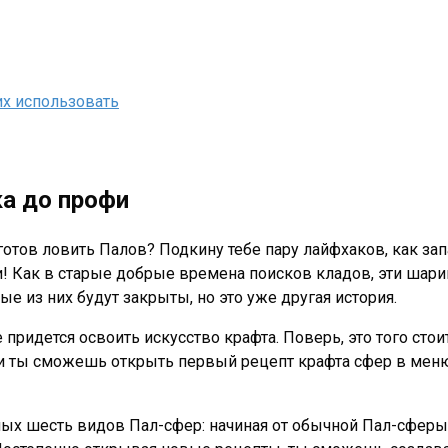
 их использовать
а до профи
 готов ловить Палов? Подкину тебе пару лайфхаков, как за
и! Как в старые добрые времена поисков кладов, эти шари
ые из них будут закрыты, но это уже другая история.
ридется освоить искусство крафта. Поверь, это того стоит
и ты сможешь открыть первый рецепт крафта сфер в меню 
елых шесть видов Пал-сфер: начиная от обычной Пал-сферы