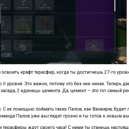
 освоить крафт терасфер, когда ты достигнешь 27-го уровн
р II уровня. Это важно, потому что без нее никак. Теперь д
 засада, 2 единицы цемента. Да, цемент – это тот самый ре
. С их помощью поймать таких Палов, как Ванвирм, будет 
команда Палов уже выглядит грозно и ты готов к новым вы
 терасферы ждут своего часа! С ними ты станешь настоящи