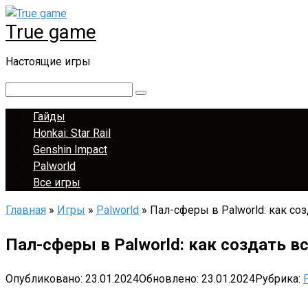
Перейти
True game
к
контенту
Настоящие игры
Поиск:
Гайды
Honkai: Star Rail
Genshin Impact
Palworld
Все игры
Главная
»
Игры
»
Palworld
»
Пал-сферы в Palworld: как со
Пал-сферы в Palworld: как создать в
Опубликовано:
23.01.2024
Обновлено:
23.01.2024
Рубрика: