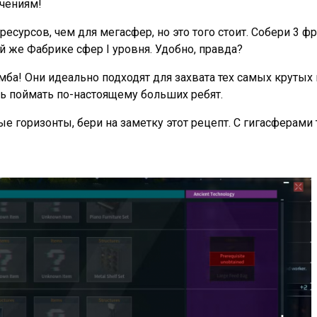
ючениям!
сурсов, чем для мегасфер, но это того стоит. Собери 3 фр
й же Фабрике сфер I уровня. Удобно, правда?
мба! Они идеально подходят для захвата тех самых крутых
ь поймать по-настоящему больших ребят.
вые горизонты, бери на заметку этот рецепт. С гигасферам