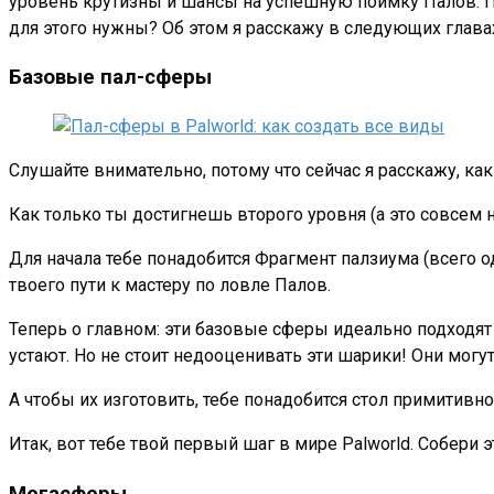
уровень крутизны и шансы на успешную поимку Палов. 
для этого нужны? Об этом я расскажу в следующих глава
Базовые пал-сферы
Слушайте внимательно, потому что сейчас я расскажу, ка
Как только ты достигнешь второго уровня (а это совсем 
Для начала тебе понадобится Фрагмент палзиума (всего од
твоего пути к мастеру по ловле Палов.
Теперь о главном: эти базовые сферы идеально подходят
устают. Но не стоит недооценивать эти шарики! Они могут 
А чтобы их изготовить, тебе понадобится стол примитивн
Итак, вот тебе твой первый шаг в мире Palworld. Собери
Мегасферы