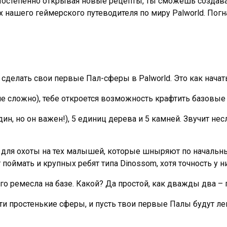
Постепенно открывая новые рецепты, ты сможешь создава
х нашего геймерского путеводителя по миру Palworld. Пог
к сделать свои первые Пал-сферы в Palworld. Это как нача
не сложно), тебе откроется возможность крафтить базовые 
ин, но он важен!), 5 единиц дерева и 5 камней. Звучит нес
 для охоты на тех малышей, которые шныряют по начальным
поймать и крупных ребят типа Dinossom, хотя точность у ни
ого ремесла на базе. Какой? Да простой, как дважды два –
 эти простенькие сферы, и пусть твои первые Палы будут л