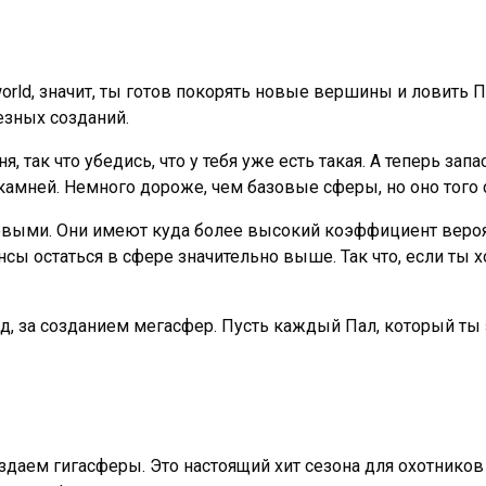
lworld, значит, ты готов покорять новые вершины и ловить
езных созданий.
, так что убедись, что у тебя уже есть такая. А теперь за
 7 камней. Немного дороже, чем базовые сферы, но оно того 
выми. Они имеют куда более высокий коэффициент вероят
сы остаться в сфере значительно выше. Так что, если ты 
ед, за созданием мегасфер. Пусть каждый Пал, который ты
даем гигасферы. Это настоящий хит сезона для охотников н