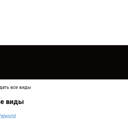
здать все виды
се виды
Palworld