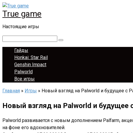
Перейти
True game
к
контенту
Настоящие игры
Поиск:
Гайды
Honkai: Star Rail
Genshin Impact
Palworld
Все игры
Главная
»
Игры
»
Новый взгляд на Palworld и будущее с P
Новый взгляд на Palworld и будущее с
Palworld развивается с новым дополнением Palfarm, ак
на фоне его вдохновителей.