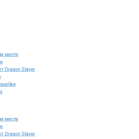
ом месте
ие
т Dragon Slayer
e
guelike
ox
ом месте
ие
т Dragon Slayer