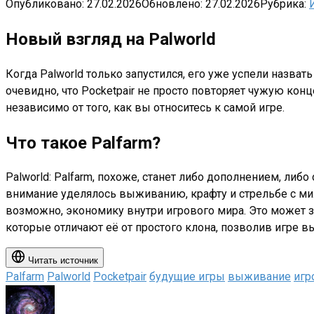
Опубликовано:
27.02.2026
Обновлено:
27.02.2026
Рубрика:
Новый взгляд на Palworld
Когда Palworld только запустился, его уже успели назва
очевидно, что Pocketpair не просто повторяет чужую кон
независимо от того, как вы относитесь к самой игре.
Что такое Palfarm?
Palworld: Palfarm, похоже, станет либо дополнением, ли
внимание уделялось выживанию, крафту и стрельбе с мил
возможно, экономику внутри игрового мира. Это может з
которые отличают её от простого клона, позволив игре вы
Читать источник
Palfarm
Palworld
Pocketpair
будущие игры
выживание
игр