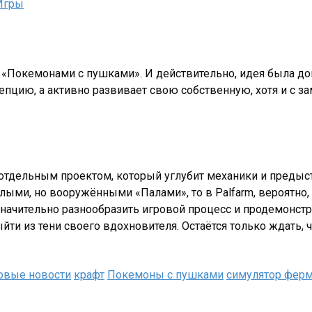
Игры
ть «Покемонами с пушками». И действительно, идея была д
цепцию, а активно развивает свою собственную, хотя и с з
бо отдельным проектом, который углубит механики и преды
ыми, но вооружёнными «Палами», то в Palfarm, вероятно, 
начительно разнообразить игровой процесс и продемонстр
йти из тени своего вдохновителя. Остаётся только ждать, ч
овые новости
крафт
Покемоны с пушками
симулятор фер