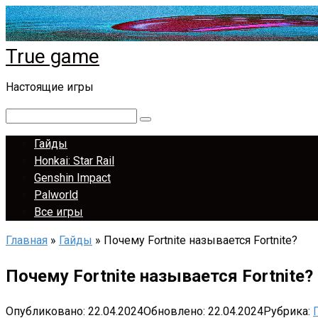
Перейти
к
контенту
True game
Настоящие игры
Поиск:
Гайды
Honkai: Star Rail
Genshin Impact
Palworld
Все игры
Главная
»
Гайды
»
Почему Fortnite называется Fortnite?
Почему Fortnite называется Fortnite?
Опубликовано:
22.04.2024
Обновлено:
22.04.2024
Рубрика: