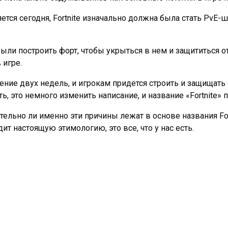
ляется сегодня, Fortnite изначально должна была стать PvE
 были построить форт, чтобы укрыться в нем и защититься
 игре.
чение двух недель, и игрокам придется строить и защищать
ь, это немного изменить написание, и название «Fortnite» 
ельно ли именно эти причины лежат в основе названия Fort
ит настоящую этимологию, это все, что у нас есть.