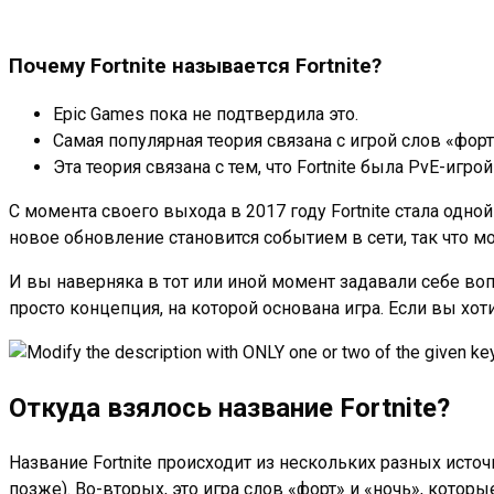
Почему Fortnite называется Fortnite?
Epic Games пока не подтвердила это.
Самая популярная теория связана с игрой слов «форт»
Эта теория связана с тем, что Fortnite была PvE-игро
С момента своего выхода в 2017 году Fortnite стала одн
новое обновление становится событием в сети, так что м
И вы наверняка в тот или иной момент задавали себе вопр
просто концепция, на которой основана игра. Если вы хот
Откуда взялось название Fortnite?
Название Fortnite происходит из нескольких разных источ
позже). Во-вторых, это игра слов «форт» и «ночь», котор