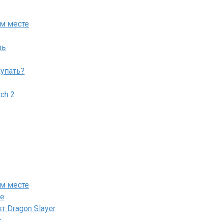
ом месте
ль
купать?
tch 2
ом месте
ие
т Dragon Slayer