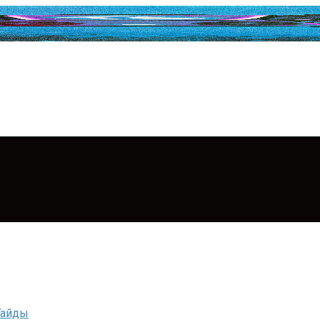
Гайды