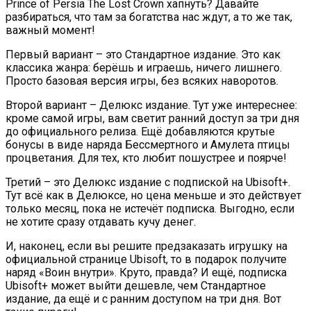
Prince of Persia The Lost Crown хапнуть? Давайте
разбираться, что там за богатства нас ждут, а то же так,
важный момент!
Первый вариант – это Стандартное издание. Это как
классика жанра: берёшь и играешь, ничего лишнего.
Просто базовая версия игры, без всяких наворотов.
Второй вариант – Делюкс издание. Тут уже интереснее:
кроме самой игры, вам светит ранний доступ за три дня
до официального релиза. Ещё добавляются крутые
бонусы в виде наряда Бессмертного и Амулета птицы
процветания. Для тех, кто любит пошустрее и поярче!
Третий – это Делюкс издание с подпиской на Ubisoft+.
Тут всё как в Делюксе, но цена меньше и это действует
только месяц, пока не истечёт подписка. Выгодно, если
не хотите сразу отдавать кучу денег.
И, наконец, если вы решите предзаказать игрушку на
официальной странице Ubisoft, то в подарок получите
наряд «Воин внутри». Круто, правда? И ещё, подписка
Ubisoft+ может выйти дешевле, чем Стандартное
издание, да ещё и с ранним доступом на три дня. Вот