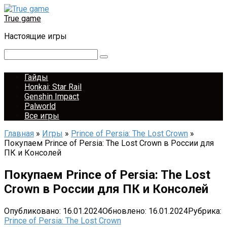
Перейти
к
True game
контенту
Настоящие игры
Поиск:
Гайды
Honkai: Star Rail
Genshin Impact
Palworld
Все игры
Главная
»
Игры
»
Prince of Persia: The Lost Crown
»
Покупаем Prince of Persia: The Lost Crown в России для
ПК и Консолей
Покупаем Prince of Persia: The Lost
Crown в России для ПК и Консолей
Опубликовано:
16.01.2024
Обновлено:
16.01.2024
Рубрика:
Prince of Persia: The Lost Crown