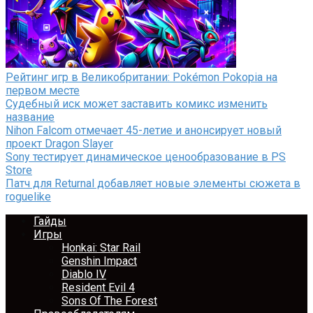
Рейтинг игр в Великобритании: Pokémon Pokopia на
первом месте
Судебный иск может заставить комикс изменить
название
Nihon Falcom отмечает 45-летие и анонсирует новый
проект Dragon Slayer
Sony тестирует динамическое ценообразование в PS
Store
Патч для Returnal добавляет новые элементы сюжета в
roguelike
Гайды
Игры
Honkai: Star Rail
Genshin Impact
Diablo IV
Resident Evil 4
Sons Of The Forest