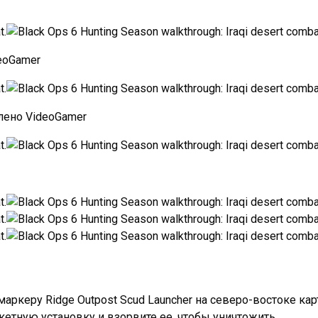
eoGamer
лено VideoGamer
маркеру Ridge Outpost Scud Launcher на северо-востоке кар
кетную установку и взорвите ее, чтобы уничтожить.