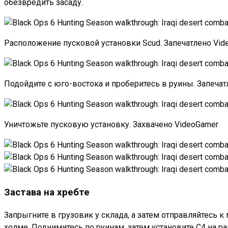
обезвредить засаду.
Расположение пусковой установки Scud. Запечатлено Vid
Подойдите с юго-востока и проберитесь в руины. Запечат
Уничтожьте пусковую установку. Захвачено VideoGamer
Застава на хребте
Запрыгните в грузовик у склада, а затем отправляйтесь к 
холме. Поднимитесь по руинам, затем установите C4 на ра