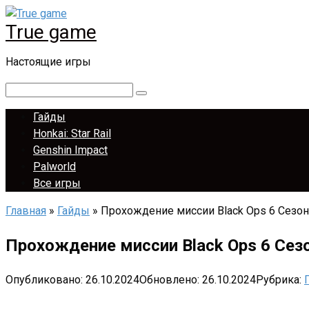
Перейти
True game
к
контенту
Настоящие игры
Поиск:
Гайды
Honkai: Star Rail
Genshin Impact
Palworld
Все игры
Главная
»
Гайды
»
Прохождение миссии Black Ops 6 Сезон
Прохождение миссии Black Ops 6 Сез
Опубликовано:
26.10.2024
Обновлено:
26.10.2024
Рубрика: