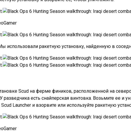
eoGamer
Мы использовали ракетную установку, найденную в соседн
тановке Scud на ферме фиников, расположенной на северо-
 разведчика есть снайперская винтовка. Возьмите ее и ун
4 Scud Launcher и взорвите или используйте ракетную устан
eoGamer