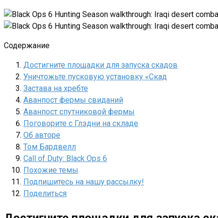
Содержание
Достигните площадки для запуска скадов
Уничтожьте пусковую установку «Скад
Застава на хребте
Аванпост фермы свиданий
Аванпост спутниковой фермы
Поговорите с Глэдни на складе
Об авторе
Том Бардвелл
Call of Duty: Black Ops 6
Похожие темы
Подпишитесь на нашу рассылку!
Поделиться
Достигните площадки для запуска с