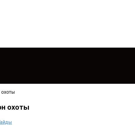
 охоты
он охоты
Гайды