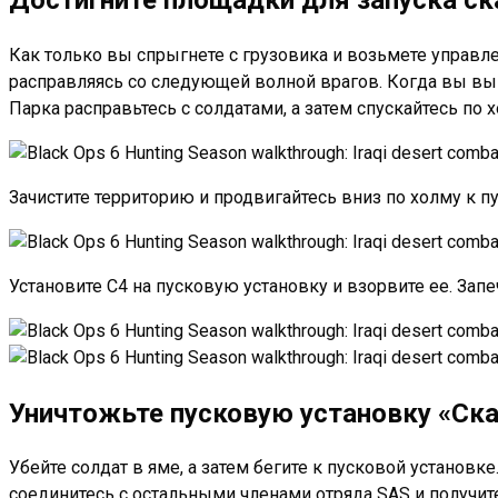
Как только вы спрыгнете с грузовика и возьмете управле
расправляясь со следующей волной врагов. Когда вы вый
Парка расправьтесь с солдатами, а затем спускайтесь по х
Зачистите территорию и продвигайтесь вниз по холму к п
Установите C4 на пусковую установку и взорвите ее. Зап
Уничтожьте пусковую установку «Ск
Убейте солдат в яме, а затем бегите к пусковой установк
соединитесь с остальными членами отряда SAS и получит