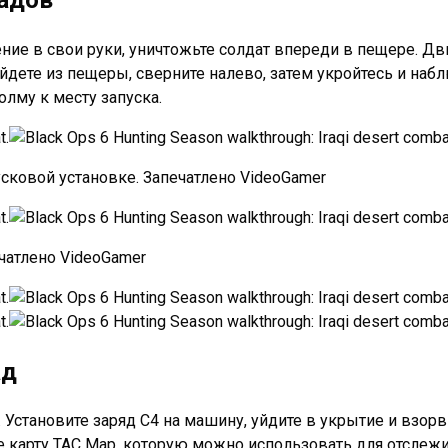
ние в свои руки, уничтожьте солдат впереди в пещере. Дв
дете из пещеры, сверните налево, затем укройтесь и набл
олму к месту запуска.
усковой установке. Запечатлено VideoGamer
ечатлено VideoGamer
ад
е. Установите заряд C4 на машину, уйдите в укрытие и взор
е карту TAC Map, которую можно использовать для отслеж