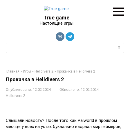
Перейти
к
контенту
True game
Настоящие игры
Поиск:
Главная
»
Игры
»
Helldivers 2
»
Прокачка в Helldivers 2
Прокачка в Helldivers 2
Опубликовано:
12.02.2024
Обновлено:
12.02.2024
Helldivers 2
Слышали новость? После того как Palworld в прошлом
месяце у всех на устах буквально взорвал мир геймеров,