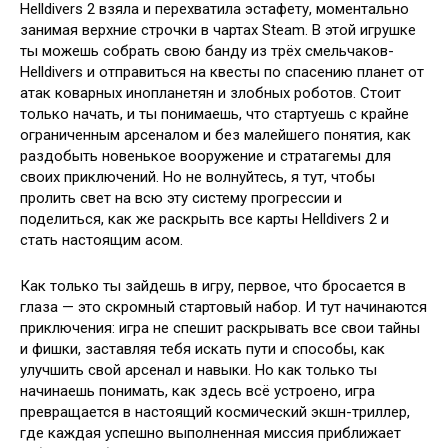
Helldivers 2 взяла и перехватила эстафету, моментально
занимая верхние строчки в чартах Steam. В этой игрушке
ты можешь собрать свою банду из трёх смельчаков-
Helldivers и отправиться на квесты по спасению планет от
атак коварных инопланетян и злобных роботов. Стоит
только начать, и ты понимаешь, что стартуешь с крайне
ограниченным арсеналом и без малейшего понятия, как
раздобыть новенькое вооружение и стратагемы для
своих приключений. Но не волнуйтесь, я тут, чтобы
пролить свет на всю эту систему прогрессии и
поделиться, как же раскрыть все карты Helldivers 2 и
стать настоящим асом.
Как только ты зайдешь в игру, первое, что бросается в
глаза — это скромный стартовый набор. И тут начинаются
приключения: игра не спешит раскрывать все свои тайны
и фишки, заставляя тебя искать пути и способы, как
улучшить свой арсенал и навыки. Но как только ты
начинаешь понимать, как здесь всё устроено, игра
превращается в настоящий космический экшн-триллер,
где каждая успешно выполненная миссия приближает