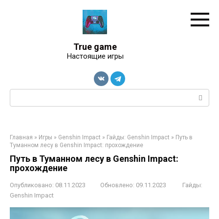
Перейти
к
контенту
True game
Настоящие игры
Поиск:
Главная
»
Игры
»
Genshin Impact
»
Гайды: Genshin Impact
»
Путь в
Туманном лесу в Genshin Impact: прохождение
Путь в Туманном лесу в Genshin Impact:
прохождение
Опубликовано:
08.11.2023
Обновлено:
09.11.2023
Гайды:
Genshin Impact