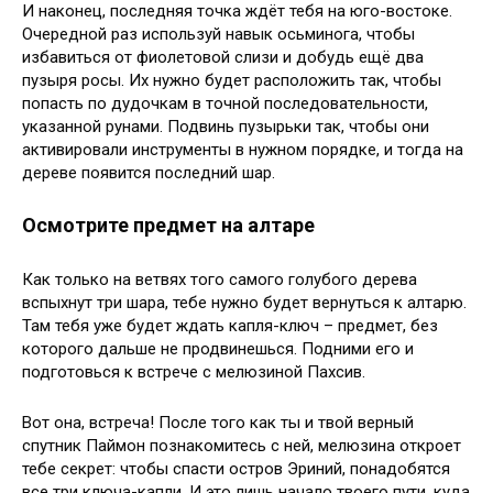
И наконец, последняя точка ждёт тебя на юго-востоке.
Очередной раз используй навык осьминога, чтобы
избавиться от фиолетовой слизи и добудь ещё два
пузыря росы. Их нужно будет расположить так, чтобы
попасть по дудочкам в точной последовательности,
указанной рунами. Подвинь пузырьки так, чтобы они
активировали инструменты в нужном порядке, и тогда на
дереве появится последний шар.
Осмотрите предмет на алтаре
Как только на ветвях того самого голубого дерева
вспыхнут три шара, тебе нужно будет вернуться к алтарю.
Там тебя уже будет ждать капля-ключ – предмет, без
которого дальше не продвинешься. Подними его и
подготовься к встрече с мелюзиной Пахсив.
Вот она, встреча! После того как ты и твой верный
спутник Паймон познакомитесь с ней, мелюзина откроет
тебе секрет: чтобы спасти остров Эриний, понадобятся
все три ключа-капли. И это лишь начало твоего пути, куда