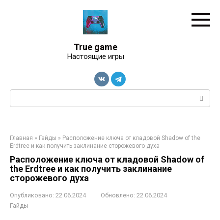
Перейти
к
контенту
True game
Настоящие игры
Поиск:
Главная
»
Гайды
»
Расположение ключа от кладовой Shadow of the
Erdtree и как получить заклинание сторожевого духа
Расположение ключа от кладовой Shadow of
the Erdtree и как получить заклинание
сторожевого духа
Опубликовано:
22.06.2024
Обновлено:
22.06.2024
Гайды