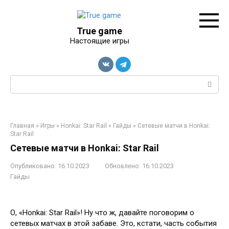
Перейти
к
контенту
True game
Настоящие игры
Поиск:
Главная
»
Игры
»
Honkai: Star Rail
»
Гайды
»
Сетевые матчи в Honkai:
Star Rail
Сетевые матчи в Honkai: Star Rail
Опубликовано:
16.10.2023
Обновлено:
16.10.2023
Гайды
О, «Honkai: Star Rail»! Ну что ж, давайте поговорим о
сетевых матчах в этой забаве. Это, кстати, часть события