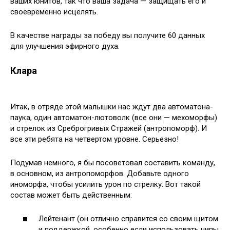
ваших юнитов, так что ваша задача — защищать его и
своевременно исцелять.
В качестве награды за победу вы получите 60 данных
для улучшения эфирного духа.
Клара
Итак, в отряде этой малышки нас ждут два автоматона-
паука, один автоматон-лютоволк (все они — мехоморфы)
и стрелок из Среброгривых Стражей (антропоморф). И
все эти ребята на четвертом уровне. Серьезно!
Подумав немного, я бы посоветовал составить команду,
в основном, из антропоморфов. Добавьте одного
иноморфа, чтобы усилить урон по стрелку. Вот такой
состав может быть действенным:
Лейтенант (он отлично справится со своим щитом
и поддержкой, особенно если использовать чипы