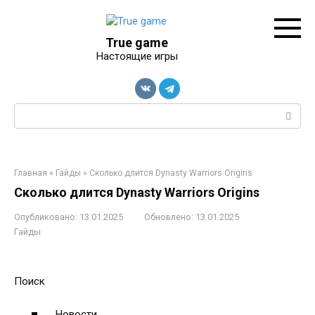
Перейти
к
контенту
True game
Настоящие игры
Поиск:
Главная
»
Гайды
»
Сколько длится Dynasty Warriors Origins
Сколько длится Dynasty Warriors Origins
Опубликовано:
13.01.2025
Обновлено:
13.01.2025
Гайды
Поиск
Новости