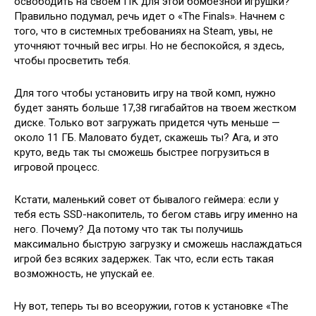
освободить на своем ПК для этой бомбезной игрушки?
Правильно подумал, речь идет о «The Finals». Начнем с
того, что в системных требованиях на Steam, увы, не
уточняют точный вес игры. Но не беспокойся, я здесь,
чтобы просветить тебя.
Для того чтобы установить игру на твой комп, нужно
будет занять больше 17,38 гигабайтов на твоем жестком
диске. Только вот загружать придется чуть меньше —
около 11 ГБ. Маловато будет, скажешь ты? Ага, и это
круто, ведь так ты сможешь быстрее погрузиться в
игровой процесс.
Кстати, маленький совет от бывалого геймера: если у
тебя есть SSD-накопитель, то бегом ставь игру именно на
него. Почему? Да потому что так ты получишь
максимально быструю загрузку и сможешь наслаждаться
игрой без всяких задержек. Так что, если есть такая
возможность, не упускай ее.
Ну вот, теперь ты во всеоружии, готов к установке «The