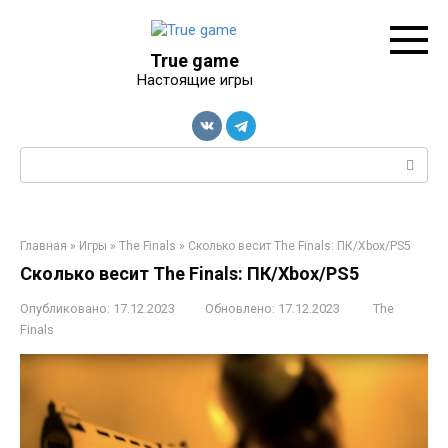
Перейти
к
контенту
True game
Настоящие игры
Поиск:
Главная
»
Игры
»
The Finals
»
Сколько весит The Finals: ПК/Xbox/PS5
Сколько весит The Finals: ПК/Xbox/PS5
Опубликовано:
17.12.2023
Обновлено:
17.12.2023
The
Finals