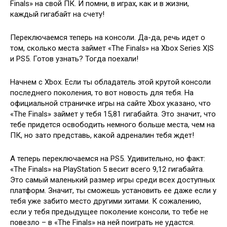
Finals» на свой ПК. И помни, в играх, как и в жизни,
каждый гигабайт на счету!
Переключаемся теперь на консоли. Да-да, речь идет о
том, сколько места займет «The Finals» на Xbox Series X|S
и PS5. Готов узнать? Тогда поехали!
Начнем с Xbox. Если ты обладатель этой крутой консоли
последнего поколения, то вот новость для тебя. На
официальной страничке игры на сайте Xbox указано, что
«The Finals» займет у тебя 15,81 гигабайта. Это значит, что
тебе придется освободить немного больше места, чем на
ПК, но зато представь, какой адреналин тебя ждет!
А теперь переключаемся на PS5. Удивительно, но факт:
«The Finals» на PlayStation 5 весит всего 9,12 гигабайта.
Это самый маленький размер игры среди всех доступных
платформ. Значит, ты сможешь установить ее даже если у
тебя уже забито место другими хитами. К сожалению,
если у тебя предыдущее поколение консоли, то тебе не
повезло – в «The Finals» на ней поиграть не удастся.