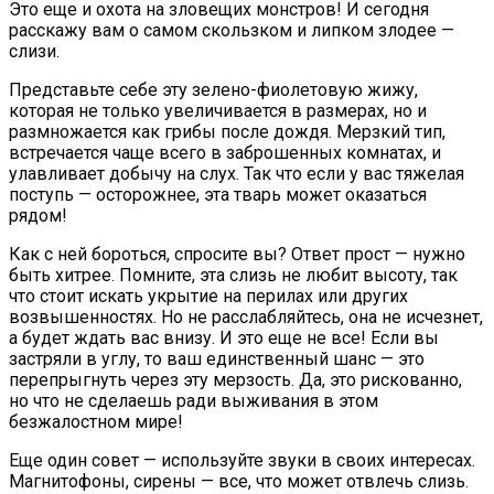
Это еще и охота на зловещих монстров! И сегодня
расскажу вам о самом скользком и липком злодее —
слизи.
Представьте себе эту зелено-фиолетовую жижу,
которая не только увеличивается в размерах, но и
размножается как грибы после дождя. Мерзкий тип,
встречается чаще всего в заброшенных комнатах, и
улавливает добычу на слух. Так что если у вас тяжелая
поступь — осторожнее, эта тварь может оказаться
рядом!
Как с ней бороться, спросите вы? Ответ прост — нужно
быть хитрее. Помните, эта слизь не любит высоту, так
что стоит искать укрытие на перилах или других
возвышенностях. Но не расслабляйтесь, она не исчезнет,
а будет ждать вас внизу. И это еще не все! Если вы
застряли в углу, то ваш единственный шанс — это
перепрыгнуть через эту мерзость. Да, это рискованно,
но что не сделаешь ради выживания в этом
безжалостном мире!
Еще один совет — используйте звуки в своих интересах.
Магнитофоны, сирены — все, что может отвлечь слизь.