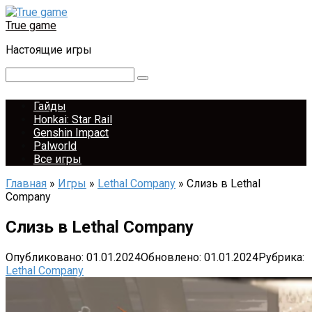
Перейти
к
True game
контенту
Настоящие игры
Поиск:
Гайды
Honkai: Star Rail
Genshin Impact
Palworld
Все игры
Главная
»
Игры
»
Lethal Company
»
Слизь в Lethal
Company
Слизь в Lethal Company
Опубликовано:
01.01.2024
Обновлено:
01.01.2024
Рубрика:
Lethal Company