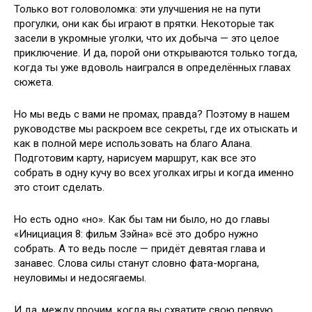
Только вот головоломка: эти улучшения не на пути
прогулки, они как бы играют в прятки. Некоторые так
засели в укромные уголки, что их добыча — это целое
приключение. И да, порой они открываются только тогда,
когда ты уже вдоволь наигрался в определённых главах
сюжета.
Но мы ведь с вами не промах, правда? Поэтому в нашем
руководстве мы раскроем все секреты, где их отыскать и
как в полной мере использовать на благо Алана.
Подготовим карту, нарисуем маршрут, как все это
собрать в одну кучу во всех уголках игры и когда именно
это стоит сделать.
Но есть одно «но». Как бы там ни было, но до главы
«Инициация 8: фильм Зэйна» всё это добро нужно
собрать. А то ведь после — придёт девятая глава и
занавес. Слова силы станут словно фата-моргана,
неуловимы и недосягаемы.
И да, между прочим, когда вы схватите свою первую