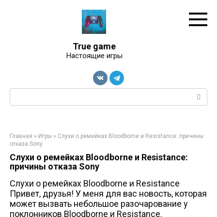
Перейти
к
контенту
True game
Настоящие игры
Поиск:
Главная
»
Игры
»
Слухи о ремейках Bloodborne и Resistance: причины
отказа Sony
Слухи о ремейках Bloodborne и Resistance:
причины отказа Sony
Слухи о ремейках Bloodborne и Resistance
Привет, друзья! У меня для вас новость, которая
может вызвать небольшое разочарование у
поклонников Bloodborne и Resistance.