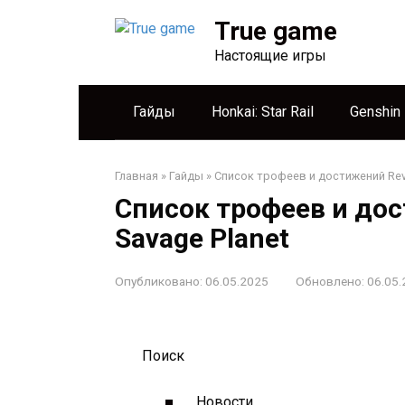
Перейти
True game
к
контенту
Настоящие игры
Гайды
Honkai: Star Rail
Genshin
Главная
»
Гайды
»
Список трофеев и достижений Reve
Список трофеев и дос
Savage Planet
Опубликовано:
06.05.2025
Обновлено:
06.05.
Поиск
Новости