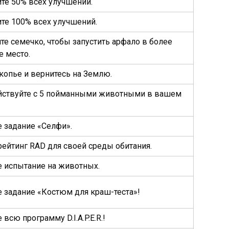
те 50% всех улучшений.
те 100% всех улучшений.
те семечко, чтобы запустить арфало в более
е место.
 копье и вернитесь на Землю.
йствуйте с 5 пойманными животными в вашем
 задание «Селфи».
рейтинг RAD для своей среды обитания.
 испытание на животных.
 задание «Костюм для краш-теста»!
всю программу D.I.A.P.E.R.!