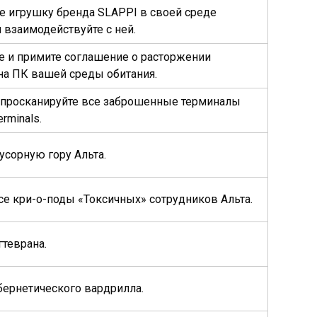
е игрушку бренда SLAPPI в своей среде
и взаимодействуйте с ней.
е и примите соглашение о расторжении
на ПК вашей среды обитания.
 просканируйте все заброшенные терминалы
erminals.
усорную гору Альта.
се кри-о-поды «Токсичных» сотрудников Альта.
гтеврана.
бернетического вардрилла.