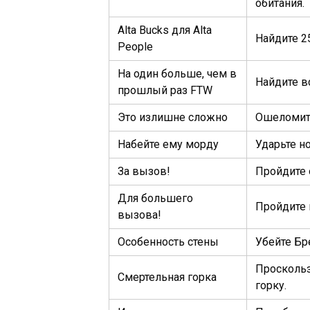
обитания.
Alta Bucks для Alta
Найдите 2
People
На один больше, чем в
Найдите в
прошлый раз FTW
Это излишне сложно
Ошеломите
Набейте ему морду
Ударьте н
За вызов!
Пройдите 
Для большего
Пройдите 
вызова!
Особенность стены
Убейте Бр
Проскольз
Смертельная горка
горку.