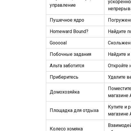
ускоренно
управление
непрерывн
Пушечное ядро
Погружени
Homeward Bound?
Найдите п
Gooooal
Скольжени
Побочные задания
Найдите и
Альта заботится
Откройте 
Приберитесь
Удалите в
Поместите
Домохозяйка
магазине Al
Купите и 
Площадка для отдыха
магазине A
Взаимодей
Колесо хомяка