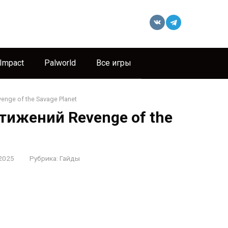
 Impact
Palworld
Все игры
nge of the Savage Planet
тижений Revenge of the
2025
Рубрика:
Гайды