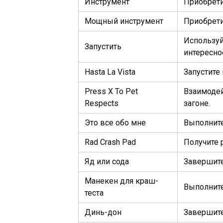
Инструмент
Приобрети
Мощный инструмент
Приобрети
Используй
Запустить
интересно
Hasta La Vista
Запустите
Press X To Pet
Взаимоде
Respects
загоне.
Это все обо мне
Выполните
Rad Crash Pad
Получите 
Яд или сода
Завершите
Манекен для краш-
Выполните
теста
Динь-дон
Завершите 