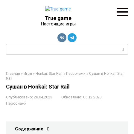
Перейти
к
контенту
True game
Настоящие игры
Поиск:
Главная
»
Игры
»
Honkai: Star Rail
»
Персонажи
»
Сушан в Honkai: Star
Rail
Сушан в Honkai: Star Rail
Опубликовано:
28.04.2023
Обновлено:
05.12.2023
Персонажи
Содержание