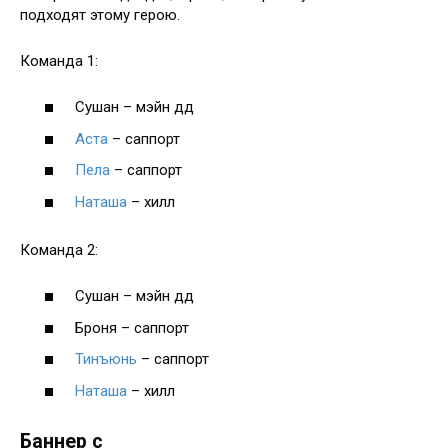
подходят этому герою.
Команда 1:
Сушан – мэйн дд
Аста
– саппорт
Пела
– саппорт
Наташа
– хилл
Команда 2:
Сушан – мэйн дд
Броня – саппорт
Тинъюнь
– саппорт
Наташа
– хилл
Баннер с