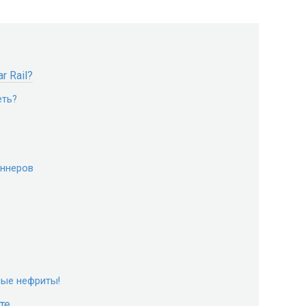
r Rail?
еть?
аннеров
ные нефриты!
те