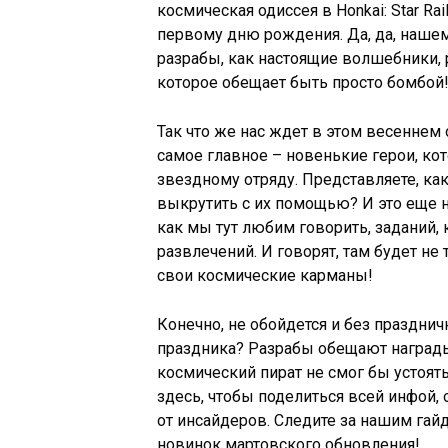
космическая одиссея в Honkai: Star Ra
первому дню рождения. Да, да, наше
разрабы, как настоящие волшебники, 
которое обещает быть просто бомбой
Так что же нас ждет в этом весеннем
самое главное – новенькие герои, ко
звездному отряду. Представляете, к
выкрутить с их помощью? И это еще н
как мы тут любим говорить, заданий,
развлечений. И говорят, там будет не 
свои космические карманы!
Конечно, не обойдется и без празднич
праздника? Разрабы обещают награды
космический пират не смог бы устоят
здесь, чтобы поделиться всей инфой,
от инсайдеров. Следите за нашим гайд
новинок мартовского обновления!