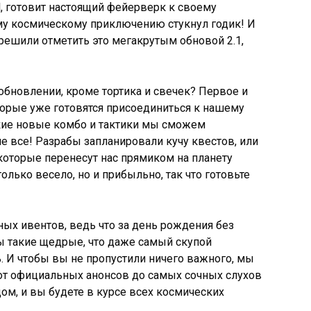
il, готовит настоящий фейерверк к своему
му космическому приключению стукнул годик! И
решили отметить это мегакрутым обновой 2.1,
!
 обновлении, кроме тортика и свечек? Первое и
торые уже готовятся присоединиться к нашему
акие новые комбо и тактики мы сможем
е все! Разрабы запланировали кучу квестов, или
 которые перенесут нас прямиком на планету
только весело, но и прибыльно, так что готовьте
ных ивентов, ведь что за день рождения без
 такие щедрые, что даже самый скупой
ь. И чтобы вы не пропустили ничего важного, мы
 от официальных анонсов до самых сочных слухов
ом, и вы будете в курсе всех космических