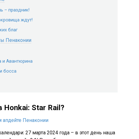
ь – праздник!
окровища ждут!
ких благ
ты Пенаконии
а и Авантюрина
и босса
Honkai: Star Rail?
алендари: 27 марта 2024 года – в этот день наша