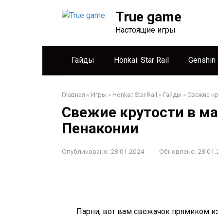
Перейти
True game
к
контенту
Настоящие игры
Гайды
Honkai: Star Rail
Genshin
Главная
»
Игры
»
Honkai: Star Rail
»
Гайды
»
Свежие кр
Свежие крутости в м
Пенаконии
Опубликовано:
28.01.2024
Обновлено:
28.01.
Парни, вот вам свежачок прямиком и