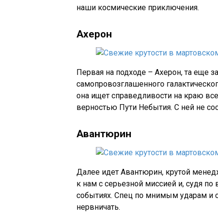
наши космические приключения.
Ахерон
Первая на подходе – Ахерон, та еще з
самопровозглашенного галактического
она ищет справедливости на краю вс
верностью Пути Небытия. С ней не со
Авантюрин
Далее идет Авантюрин, крутой менедж
к нам с серьезной миссией и, судя п
событиях. Спец по мнимым ударам и ст
нервничать.