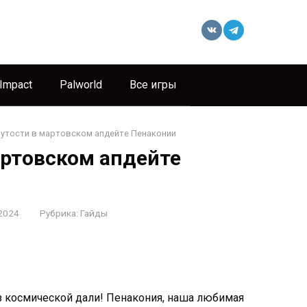
 Impact
Palworld
Все игры
утости в мартовском апдейте Пенаконии
артовском апдейте
2024
Рубрика:
Гайды
з космической дали! Пенакония, наша любимая