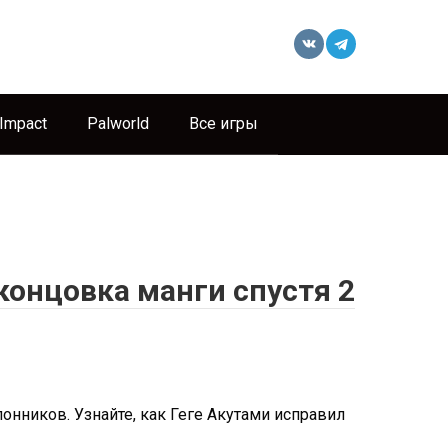
 Impact
Palworld
Все игры
 концовка манги спустя 2
лонников. Узнайте, как Геге Акутами исправил