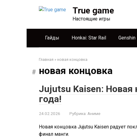
Перейти
True game
к
контенту
Настоящие игры
Гайды
Honkai: Star Rail
Genshin
Главная
»
новая концовка
новая концовка
Jujutsu Kaisen: Новая
года!
24.02.2026
Рубрика:
Аниме
Новая концовка Jujutsu Kaisen радует пок
финал манги.