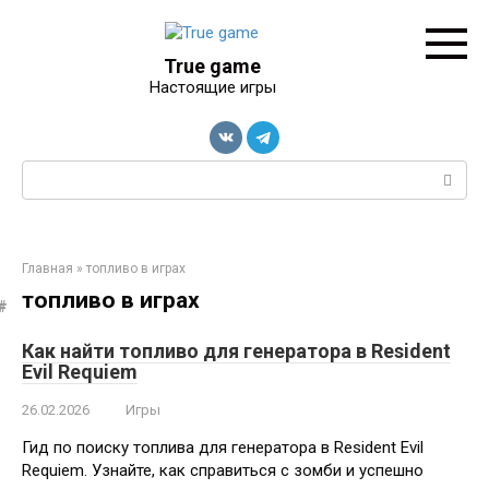
Перейти
к
контенту
True game
Настоящие игры
Поиск:
Главная
»
топливо в играх
топливо в играх
Как найти топливо для генератора в Resident
Evil Requiem
26.02.2026
Игры
Гид по поиску топлива для генератора в Resident Evil
Requiem. Узнайте, как справиться с зомби и успешно