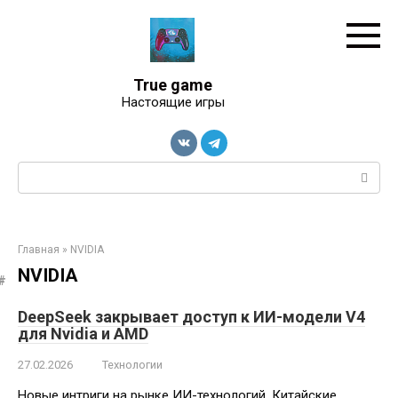
Перейти
к
контенту
True game
Настоящие игры
Поиск:
Главная
»
NVIDIA
NVIDIA
DeepSeek закрывает доступ к ИИ-модели V4
для Nvidia и AMD
27.02.2026
Технологии
Новые интриги на рынке ИИ-технологий. Китайские