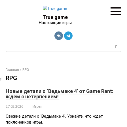
Перейти
к
контенту
True game
Настоящие игры
Поиск:
Главная
»
RPG
RPG
Новые детали о ‘Ведьмаке 4’ от Game Rant:
ждём с нетерпением!
27.02.2026
Игры
Свежие детали о 'Ведьмаке 4'. Узнайте, что ждет
поклонников игры.