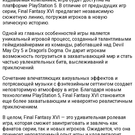
платформе PlayStation 5. В отличие от предыдущих игр
серии, Final Fantasy XVI предлагает независимую
сюжетную линию, погружая игроков в новую
эпическую историю.
Одной из главных особенностей игры является
уникальный игровой процесс, созданный талантливыми
геймдизайнерами из команды, работавшей над Devil
May Cry 5 и Dragon’s Dogma. Он дарит игрокам
возможность погрузиться в захватывающий мир и стать
частью увлекательных битв, выслеживаний и
приключений.
Сочетание впечатляющих визуальных эффектов и
потрясающей музыки с фэнтезийным сеттингом создает
неповторимую атмосферу в игре. Благодаря новым
технологиям PlayStation 5, Final Fantasy XVI становится
еще более захватывающим и невероятно реалистичным
приключением.
В целом, Final Fantasy XVI — это удивительная ролевая
игра, которая сможет заинтриговать и завлечь как
фанатов серии, так и новых игроков. Ожидается, что она
принесет неповторимый опыт игры и удовлетворит