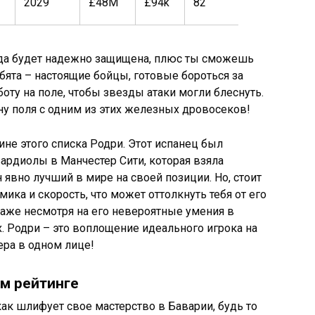
2029
£48M
£94k
82
89
анда будет надежно защищена, плюс ты сможешь
ебята – настоящие бойцы, готовые бороться за
оту на поле, чтобы звезды атаки могли блеснуть.
ну поля с одним из этих железных дровосеков!
шине этого списка Родри. Этот испанец был
ардиолы в Манчестер Сити, которая взяла
 явно лучший в мире на своей позиции. Но, стоит
мика и скорость, что может оттолкнуть тебя от его
 даже несмотря на его невероятные умения в
х. Родри – это воплощение идеального игрока на
ра в одном лице!
м рейтинге
к шлифует свое мастерство в Баварии, будь то