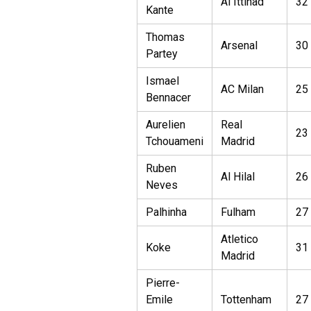
Al Ittihad
32
Kante
Thomas
Arsenal
30
Partey
Ismael
AC Milan
25
Bennacer
Aurelien
Real
23
Tchouameni
Madrid
Ruben
Al Hilal
26
Neves
Palhinha
Fulham
27
Atletico
Koke
31
Madrid
Pierre-
Emile
Tottenham
27