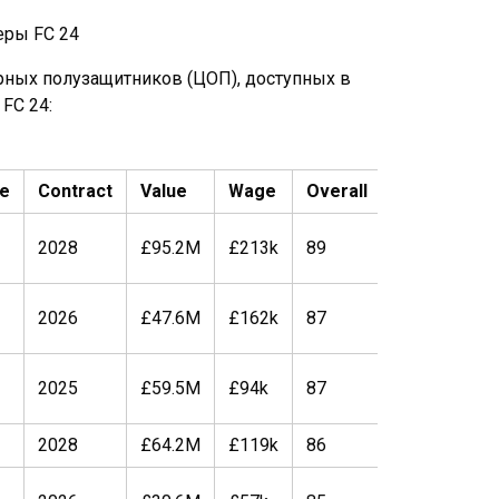
рных полузащитников (ЦОП), доступных в
FC 24:
e
Contract
Value
Wage
Overall
Potential
2028
£95.2M
£213k
89
91
2026
£47.6M
£162k
87
87
2025
£59.5M
£94k
87
87
2028
£64.2M
£119k
86
87