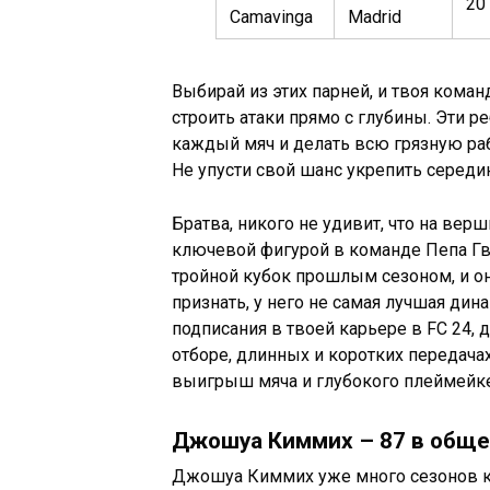
20
Camavinga
Madrid
Выбирай из этих парней, и твоя ком
строить атаки прямо с глубины. Эти р
каждый мяч и делать всю грязную раб
Не упусти свой шанс укрепить середи
Братва, никого не удивит, что на вер
ключевой фигурой в команде Пепа Гв
тройной кубок прошлым сезоном, и он
признать, у него не самая лучшая дина
подписания в твоей карьере в FC 24,
отборе, длинных и коротких передача
выигрыш мяча и глубокого плеймейке
Джошуа Киммих – 87 в обще
Джошуа Киммих уже много сезонов ка