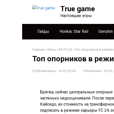
Перейти
True game
к
контенту
Настоящие игры
Гайды
Honkai: Star Rail
Genshin
Главная
»
Игры
»
EA FC 24
»
Топ опорников в режиме
Топ опорников в режи
Опубликовано:
16.02.2024
Обновлено:
16.02.
Братва, сейчас центральные опорные 
частенько недооценивали. После пере
Кайседо, их стоимость на трансферно
подписать в режиме карьеры FC 24, е