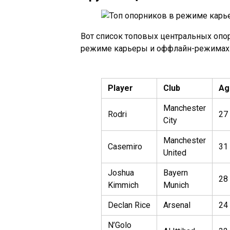
Вот список топовых центральных опо
режиме карьеры и оффлайн-режимах 
Player
Club
Ag
Manchester
Rodri
27
City
Manchester
Casemiro
31
United
Joshua
Bayern
28
Kimmich
Munich
Declan Rice
Arsenal
24
N’Golo