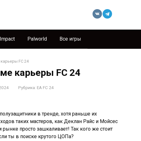
 Impact
Palworld
Все игры
 карьеры FC 24
ме карьеры FC 24
2024
Рубрика:
EA FC 24
полузащитники в тренде, хотя раньше их
ходов таких мастеров, как Деклан Райс и Мойсес
м рынке просто зашкаливает! Так кого же стоит
сли ты в поиске крутого ЦОПа?