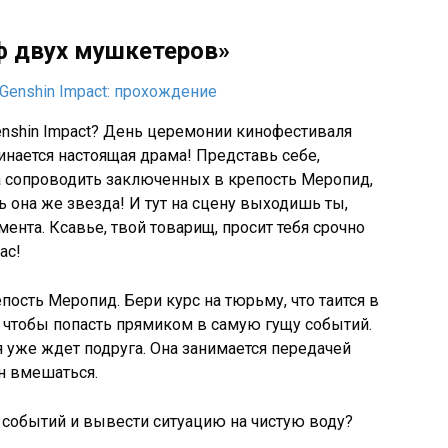
ф двух мушкетеров»
Genshin Impact? День церемонии кинофестиваля
чинается настоящая драма! Представь себе,
а сопроводить заключенных в крепость Меропид,
ь она же звезда! И тут на сцену выходишь ты,
ента. Ксавье, твой товарищ, просит тебя срочно
ас!
епость Меропид. Бери курс на тюрьму, что таится в
, чтобы попасть прямиком в самую гущу событий.
я уже ждет подруга. Она занимается передачей
ен вмешаться.
рь событий и вывести ситуацию на чистую воду?