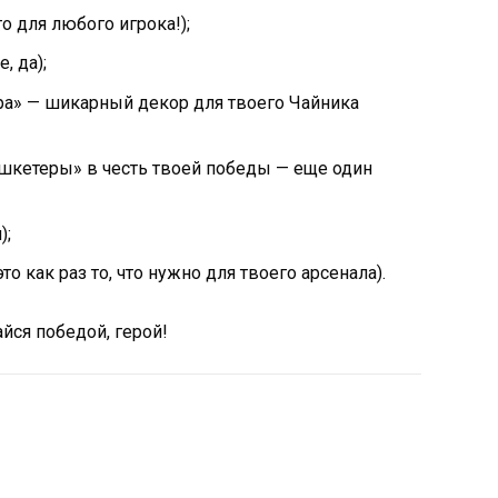
о для любого игрока!);
, да);
а» — шикарный декор для твоего Чайника
шкетеры» в честь твоей победы — еще один
);
о как раз то, что нужно для твоего арсенала).
айся победой, герой!