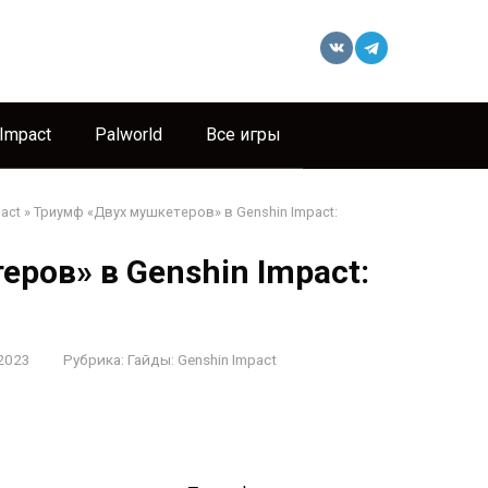
 Impact
Palworld
Все игры
act
»
Триумф «Двух мушкетеров» в Genshin Impact:
ров» в Genshin Impact:
2023
Рубрика:
Гайды: Genshin Impact