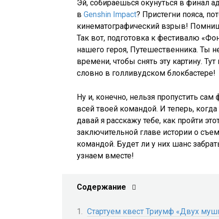
Эй, собираешься окунуться в финал а
в
Genshin Impact
? Пристегни пояса, по
кинематографический взрыв! Помниш
Так вот, подготовка к фестивалю «Фо
нашего героя, Путешественника. Ты н
времени, чтобы снять эту картину. Тут
словно в голливудском блокбастере!
Ну и, конечно, нельзя пропустить сам
всей твоей командой. И теперь, когда
давай я расскажу тебе, как пройти это
заключительной главе истории о съем
командой. Будет ли у них шанс забра
узнаем вместе!
Содержание
Стартуем квест Триумф «Двух муш