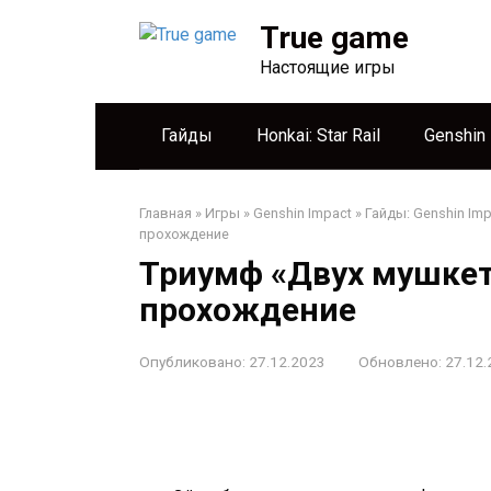
Перейти
True game
к
контенту
Настоящие игры
Гайды
Honkai: Star Rail
Genshin
Главная
»
Игры
»
Genshin Impact
»
Гайды: Genshin Imp
прохождение
Триумф «Двух мушкете
прохождение
Опубликовано:
27.12.2023
Обновлено:
27.12.