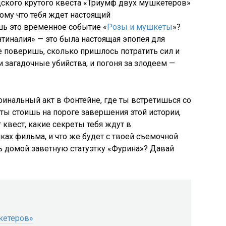
дского крутого квеста «Триумф двух мушкетеров»
тому что тебя ждет настоящий
ь это временное событие «
Розы и мушкеты
»?
нтиналия» — это была настоящая эпопея для
е поверишь, сколько пришлось потратить сил и
 и загадочные убийства, и погоня за злодеем —
 финальный акт в Фонтейне, где ты встретишься со
 ты стоишь на пороге завершения этой истории,
т квест, какие секреты тебя ждут в
ках фильма, и что же будет с твоей съемочной
ть домой заветную статуэтку «Фурина»? Давай
кетеров»