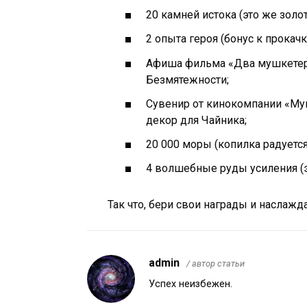
20 камней истока (это же золот
2 опыта героя (бонус к прокачке
Афиша фильма «Два мушкетер
Безмятежности;
Сувенир от кинокомпании «Му
декор для Чайника;
20 000 моры (копилка радуется
4 волшебные руды усиления (эт
Так что, бери свои награды и наслажд
admin
/ автор статьи
Успех неизбежен.