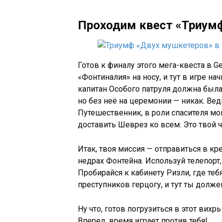
Проходим квест «Триум
Готов к финалу этого мега-квеста в 
«Фонтиналия» на носу, и тут в игре на
капитан Особого патруля должна был
но без неё на церемонии — никак. Вед
Путешественник, в роли спасителя мом
доставить Шеврез ко всем. Это твой ч
Итак, твоя миссия — отправиться в кр
недрах Фонтейна. Используй телепорт
Пробирайся к кабинету Ризли, где теб
преступников герцогу, и тут ты долж
Ну что, готов погрузиться в этот вих
Вперед, время играет против тебя!