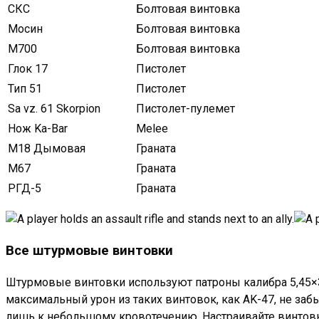
СКС
Болтовая винтовка
Мосин
Болтовая винтовка
M700
Болтовая винтовка
Глок 17
Пистолет
Тип 51
Пистолет
Sa vz. 61 Skorpion
Пистолет-пулемет
Нож Ka-Bar
Melee
M18 Дымовая
Граната
M67
Граната
РГД-5
Граната
Все штурмовые винтовки
Штурмовые винтовки используют патроны калибра 5,45×39 
максимальный урон из таких винтовок, как AK-47, не заб
лишь к небольшому кровотечению. Настраивайте винтовк