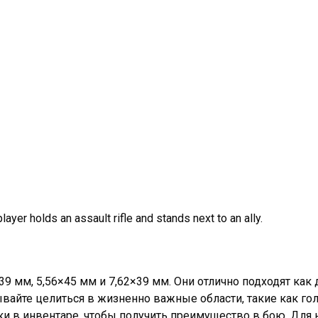
мм, 5,56×45 мм и 7,62×39 мм. Они отлично подходят как д
ывайте целиться в жизненно важные области, такие как гол
и в инвентаре, чтобы получить преимущество в бою. Для 