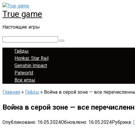
Перейти
True game
к
контенту
Настоящие игры
Поиск:
Гайды
Honkai: Star Rail
Genshin Impact
Palworld
Все игры
Главная
»
Гайды
»
Война в серой зоне — все перечислен
Война в серой зоне — все перечисле
Опубликовано:
16.05.2024
Обновлено:
16.05.2024
Рубрика: