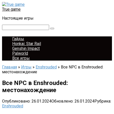
Перейти
к
True game
контенту
Настоящие игры
Поиск:
Гайды
Honkai: Star Rail
Genshin Impact
Palworld
Все игры
Главная
»
Игры
»
Enshrouded
»
Все NPC в Enshrouded:
местонахождение
Все NPC в Enshrouded:
местонахождение
Опубликовано:
26.01.2024
Обновлено:
26.01.2024
Рубрика:
Enshrouded