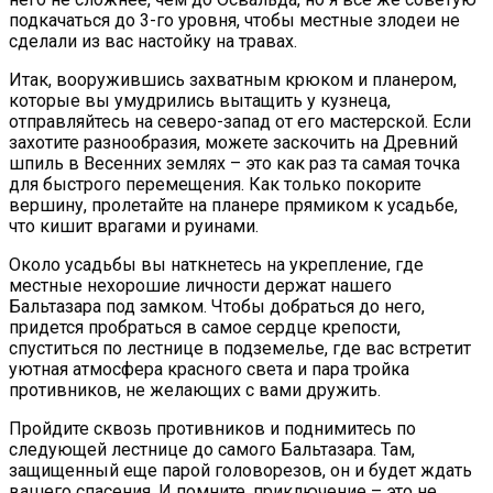
подкачаться до 3-го уровня, чтобы местные злодеи не
сделали из вас настойку на травах.
Итак, вооружившись захватным крюком и планером,
которые вы умудрились вытащить у кузнеца,
отправляйтесь на северо-запад от его мастерской. Если
захотите разнообразия, можете заскочить на Древний
шпиль в Весенних землях – это как раз та самая точка
для быстрого перемещения. Как только покорите
вершину, пролетайте на планере прямиком к усадьбе,
что кишит врагами и руинами.
Около усадьбы вы наткнетесь на укрепление, где
местные нехорошие личности держат нашего
Бальтазара под замком. Чтобы добраться до него,
придется пробраться в самое сердце крепости,
спуститься по лестнице в подземелье, где вас встретит
уютная атмосфера красного света и пара тройка
противников, не желающих с вами дружить.
Пройдите сквозь противников и поднимитесь по
следующей лестнице до самого Бальтазара. Там,
защищенный еще парой головорезов, он и будет ждать
вашего спасения. И помните, приключение – это не