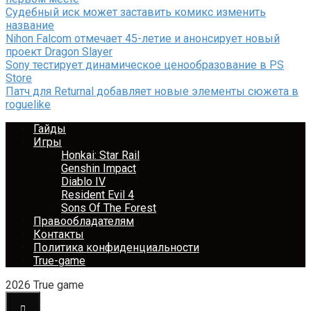
Судебный иск может заставить комикс изменить
название
Nihon Falcom отмечает 45-летие и анонсирует новый
проект Dragon Slayer
Sony тестирует динамическое ценообразование в PS
Store
Патч для Returnal добавляет новые элементы сюжета в
roguelike
Гайды
Игры
Honkai: Star Rail
Genshin Impact
Diablo IV
Resident Evil 4
Sons Of The Forest
Правообладателям
Контакты
Политика конфиденциальности
True-game
2026 True game