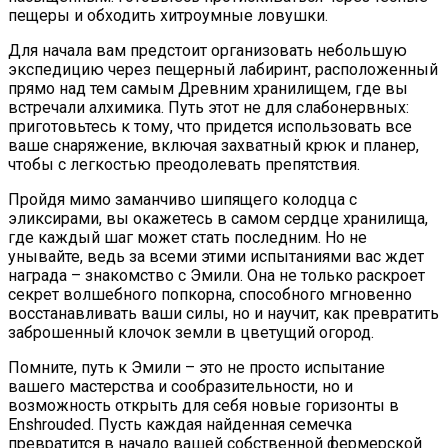
пещеры и обходить хитроумные ловушки.
Для начала вам предстоит организовать небольшую
экспедицию через пещерный лабиринт, расположенный
прямо над тем самым Древним хранилищем, где вы
встречали алхимика. Путь этот не для слабонервных:
приготовьтесь к тому, что придется использовать все
ваше снаряжение, включая захватный крюк и планер,
чтобы с легкостью преодолевать препятствия.
Пройдя мимо заманчиво шипящего колодца с
эликсирами, вы окажетесь в самом сердце хранилища,
где каждый шаг может стать последним. Но не
унывайте, ведь за всеми этими испытаниями вас ждет
награда – знакомство с Эмили. Она не только раскроет
секрет волшебного попкорна, способного мгновенно
восстанавливать ваши силы, но и научит, как превратить
заброшенный клочок земли в цветущий огород.
Помните, путь к Эмили – это не просто испытание
вашего мастерства и сообразительности, но и
возможность открыть для себя новые горизонты в
Enshrouded. Пусть каждая найденная семечка
превратится в начало вашей собственной фермерской