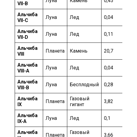
Луна
Камень
0,45
Хо
VII-B
Альчиба
Мо
Луна
Лед
0,04
VII-C
ка
Альчиба
Мо
Луна
Лед
0,11
VII-D
ка
Альчиба
Мо
Планета
Камень
20,7
VIII
ка
Альчиба
Мо
Луна
Лед
0,04
VIII-А
ка
Альчиба
Мо
Луна
Бесплодный
0,28
VIII-B
ка
Альчиба
Газовый
Мо
Планета
3,82
IX
гигант
ка
Альчиба
Мо
Луна
Лед
0,1
IX-А
ка
Альчиба
Газовый
Мо
Планета
3,66