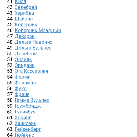
Киля
Селебрей
Харибда
Шайенн
Коперник
Коперник Младший
Декаран
Дельта Павонис
Дельта Вульпес
Денебола
Энлиль
Эридани
Эта Кассиопея
Ферми
Фейнман
Фуко
Фрейя
Гамма Вульпес
Грумбридж
Гуниибуу
Хокинг
Хайнлайн
Гейзенберг
Гюйгенс