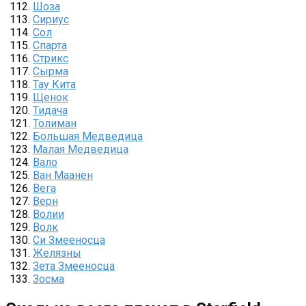
Шоза
Сириус
Сол
Спарта
Стрикс
Сырма
Тау Кита
Щенок
Тидача
Толиман
Большая Медведица
Малая Медведица
Вало
Ван Маанен
Вега
Верн
Волии
Волк
Си Змееносца
Желязны
Зета Змееносца
Зосма