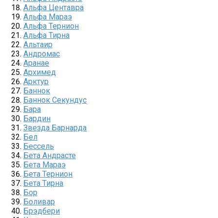
Альфа Центавра
Альфа Мараэ
Альфа Тернион
Альфа Тирна
Альтаир
Андромас
Аранае
Архимед
Арктур
Баннок
Баннок Секундус
Бара
Бардин
Звезда Барнарда
Бел
Бессель
Бета Андрасте
Бета Мараэ
Бета Тернион
Бета Тирна
Бор
Боливар
Брэдбери