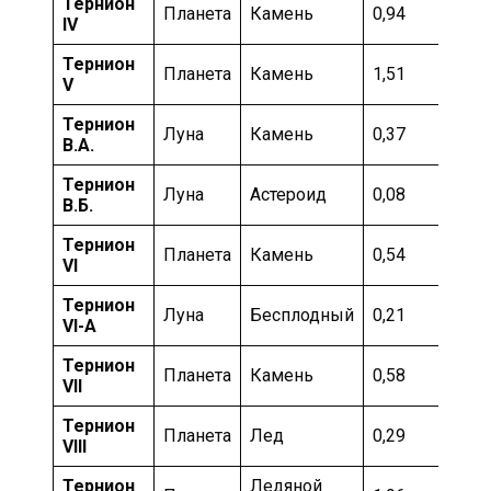
Тернион
Планета
Камень
0,94
За
IV
Тернион
Планета
Камень
1,51
За
V
Тернион
Луна
Камень
0,37
За
В.А.
Тернион
Луна
Астероид
0,08
За
В.Б.
Тернион
Планета
Камень
0,54
За
VI
Тернион
Луна
Бесплодный
0,21
За
VI-А
Тернион
Мо
Планета
Камень
0,58
VII
ка
Тернион
Мо
Планета
Лед
0,29
VIII
ка
Тернион
Ледяной
Мо