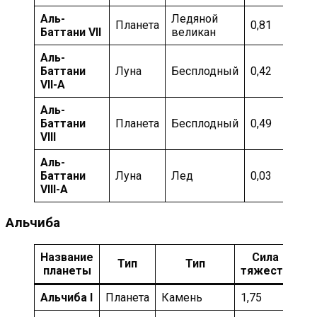
Аль-
Ледяной
Планета
0,81
Баттани VII
великан
Аль-
Баттани
Луна
Бесплодный
0,42
VII-А
Аль-
Баттани
Планета
Бесплодный
0,49
VIII
Аль-
Баттани
Луна
Лед
0,03
VIII-А
Альчиба
Название
Сила
Тип
Тип
Т
планеты
тяжести
Альчиба I
Планета
Камень
1,75
Ин