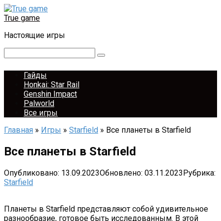
Перейти
к
True game
контенту
Настоящие игры
Поиск:
Гайды
Honkai: Star Rail
Genshin Impact
Palworld
Все игры
Главная
»
Игры
»
Starfield
»
Все планеты в Starfield
Все планеты в Starfield
Опубликовано:
13.09.2023
Обновлено:
03.11.2023
Рубрика:
Starfield
Планеты в Starfield представляют собой удивительное
разнообразие, готовое быть исследованным. В этой