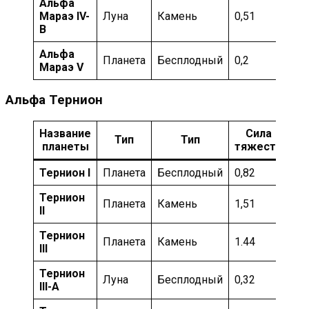
Альфа
Мараэ IV-
Луна
Камень
0,51
Ум
B
Альфа
Мо
Планета
Бесплодный
0,2
Мараэ V
ка
Альфа Тернион
Название
Сила
Тип
Тип
Т
планеты
тяжести
Тернион I
Планета
Бесплодный
0,82
Ин
Тернион
Планета
Камень
1,51
Ин
II
Тернион
Планета
Камень
1.44
Ум
III
Тернион
Луна
Бесплодный
0,32
Ум
III-А