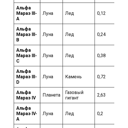
Альфа
Мо
Мараэ III-
Луна
Лед
0,12
ка
А
Альфа
Мо
Мараэ III-
Луна
Лед
0,24
ка
B
Альфа
Мо
Мараэ III-
Луна
Лед
0,38
ка
C
Альфа
Мараэ III-
Луна
Камень
0,72
Хо
D
Альфа
Газовый
Мо
Планета
2,63
Мараэ IV
гигант
ка
Альфа
Мо
Мараэ IV-
Луна
Лед
0,2
ка
А