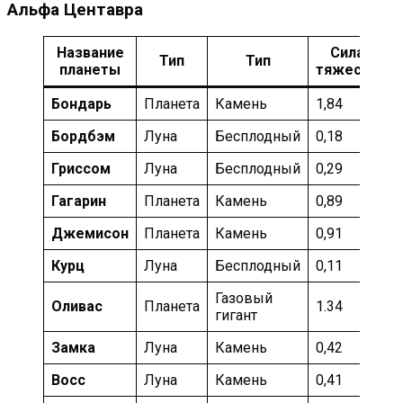
Альфа Центавра
Название
Сила
Тип
Тип
планеты
тяжести
Бондарь
Планета
Камень
1,84
И
Бордбэм
Луна
Бесплодный
0,18
И
Гриссом
Луна
Бесплодный
0,29
И
Гагарин
Планета
Камень
0,89
У
Джемисон
Планета
Камень
0,91
У
Курц
Луна
Бесплодный
0,11
У
Газовый
Оливас
Планета
1.34
З
гигант
Замка
Луна
Камень
0,42
З
Восс
Луна
Камень
0,41
З