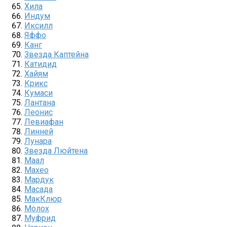
Хила
Индум
Иксилл
Яффо
Канг
Звезда Каптейна
Катидид
Хайям
Крикс
Кумаси
Лантана
Леонис
Левиафан
Линней
Лунара
Звезда Люйтена
Маал
Махео
Мардук
Масада
МакКлюр
Молох
Муфрид