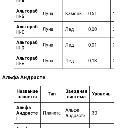
III-А
Альгораб
Луна
Камень
0,51
Умере
III-Б
Альгораб
Луна
Лед
0,08
Замор
III-C
Альгораб
Луна
Лед
0,01
Замор
III-D
Альгораб
Луна
Лед
0,18
Замор
III-E
Альфа Андрасте
Название
Звездная
Тип
Уровень
Т
планеты
система
Альфа
Альфа
Андрасте
Планета
30
Бесп
Андрасте
I