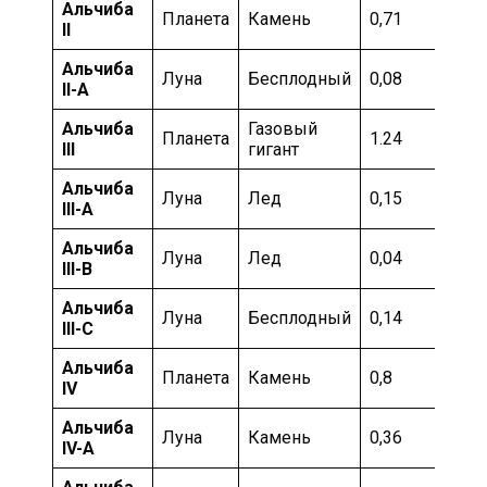
Альчиба
Планета
Камень
0,71
Ин
II
Альчиба
Луна
Бесплодный
0,08
Ин
II-А
Альчиба
Газовый
Планета
1.24
Ум
III
гигант
Альчиба
Луна
Лед
0,15
Ум
III-А
Альчиба
Луна
Лед
0,04
Хо
III-B
Альчиба
Луна
Бесплодный
0,14
Ум
III-C
Альчиба
Планета
Камень
0,8
Хо
IV
Альчиба
Луна
Камень
0,36
Хо
IV-А