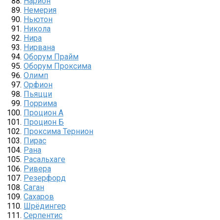
Нарион
Немерия
Ньютон
Никола
Нира
Нирвана
Оборум Прайм
Оборум Проксима
Олимп
Орфион
Пьяцци
Поррима
Процион А
Процион Б
Проксима Тернион
Пирас
Рана
Расальхаге
Ривера
Резерфорд
Саган
Сахаров
Шрёдингер
Серпентис