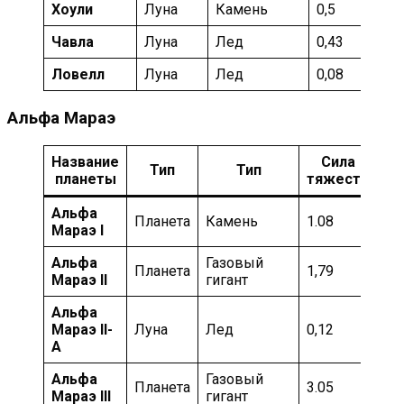
Хоули
Луна
Камень
0,5
З
Чавла
Луна
Лед
0,43
З
Ловелл
Луна
Лед
0,08
З
Альфа Мараэ
Название
Сила
Тип
Тип
Те
планеты
тяжести
Альфа
Планета
Камень
1.08
Вы
Мараэ I
Альфа
Газовый
Планета
1,79
Хо
Мараэ II
гигант
Альфа
Мараэ II-
Луна
Лед
0,12
Хо
А
Альфа
Газовый
Мо
Планета
3.05
Мараэ III
гигант
ка