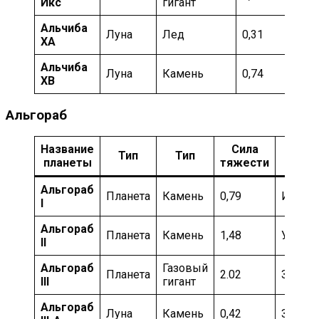
Икс
гигант
ка
Альчиба
Мо
Луна
Лед
0,31
XA
ка
Альчиба
Луна
Камень
0,74
Ум
XB
Альгораб
Название
Сила
Тип
Тип
Темп
планеты
тяжести
Альгораб
Планета
Камень
0,79
Инфер
I
Альгораб
Планета
Камень
1,48
Умере
II
Альгораб
Газовый
Планета
2.02
Замор
III
гигант
Альгораб
Луна
Камень
0,42
Замор