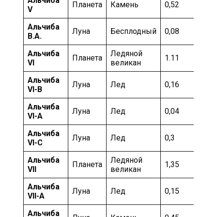
Альчиба
Планета
Камень
0,52
За
V
Альчиба
Луна
Бесплодный
0,08
Хо
В.А.
Альчиба
Ледяной
Планета
1.11
За
VI
великан
Альчиба
Луна
Лед
0,16
За
VI-B
Альчиба
Луна
Лед
0,04
За
VI-А
Альчиба
Луна
Лед
0,3
За
VI-C
Альчиба
Ледяной
Мо
Планета
1,35
VII
великан
ка
Альчиба
Мо
Луна
Лед
0,15
VII-А
ка
Альчиба