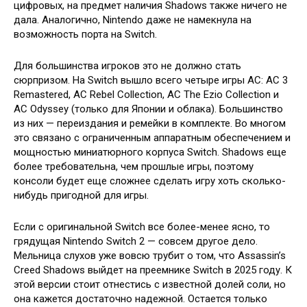
цифровых, на предмет наличия Shadows также ничего не
дала. Аналогично, Nintendo даже не намекнула на
возможность порта на Switch.
Для большинства игроков это не должно стать
сюрпризом. На Switch вышло всего четыре игры AC: AC 3
Remastered, AC Rebel Collection, AC The Ezio Collection и
AC Odyssey (только для Японии и облака). Большинство
из них — переиздания и ремейки в комплекте. Во многом
это связано с ограниченным аппаратным обеспечением и
мощностью миниатюрного корпуса Switch. Shadows еще
более требовательна, чем прошлые игры, поэтому
консоли будет еще сложнее сделать игру хоть сколько-
нибудь пригодной для игры.
Если с оригинальной Switch все более-менее ясно, то
грядущая Nintendo Switch 2 — совсем другое дело.
Мельница слухов уже вовсю трубит о том, что Assassin’s
Creed Shadows выйдет на преемнике Switch в 2025 году. К
этой версии стоит отнестись с известной долей соли, но
она кажется достаточно надежной. Остается только