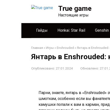
Перейти
True game
к
контенту
Настоящие игры
Гайды
Honkai: Star Rail
Genshin
Главная
»
Игры
»
Enshrouded
»
Янтарь в Enshrouded:
Янтарь в Enshrouded:
Опубликовано:
27.01.2024
Обновлено:
27.01.
Парни, знаете, янтарь в «Enshrouded»
шмоткам, особенно если вы фанатеете
камушки попали к вам в карман, прид