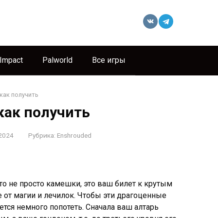
 Impact
Palworld
Все игры
 как получить
 как получить
2024
Рубрика:
Enshrouded
 это не просто камешки, это ваш билет к крутым
 от магии и лечилок. Чтобы эти драгоценные
ется немного попотеть. Сначала ваш алтарь