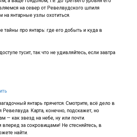
, а ваще гондоном, т.е. до третьего уровня его
равляемся на север от Ревелвудского шпиля
м на янтарные узлы охотиться.
е тайны про янтарь: где его добыть и куда в
доступе тусит, так что не удивляйтесь, если завтра
загадочный янтарь прячется. Смотрите, всё дело в
я Ревелвуда. Карта, конечно, подскажет, но
ам — как звезд на небе, ну или почти.
и вперед за сокровищами! Не стесняйтесь, в
ожете найти.