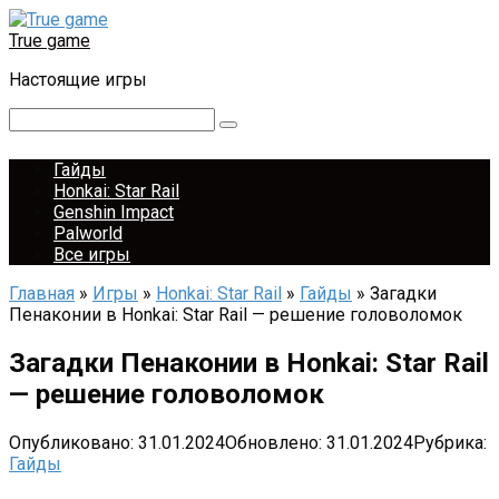
Перейти
к
True game
контенту
Настоящие игры
Поиск:
Гайды
Honkai: Star Rail
Genshin Impact
Palworld
Все игры
Главная
»
Игры
»
Honkai: Star Rail
»
Гайды
»
Загадки
Пенаконии в Honkai: Star Rail — решение головоломок
Загадки Пенаконии в Honkai: Star Rail
— решение головоломок
Опубликовано:
31.01.2024
Обновлено:
31.01.2024
Рубрика:
Гайды