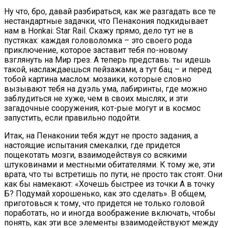
Ну что, бро, давай разбираться, как же разгадать все те
нестандартные задачки, что Пенакония подкидывает
нам в Honkai: Star Rail. Скажу прямо, дело тут не в
пустяках: каждая головоломка – это своего рода
приключение, которое заставит тебя по-новому
взглянуть на Мир грез. А теперь представь: ты идешь
такой, наслаждаешься пейзажами, а тут бац – и перед
тобой картина маслом: мозаики, которые словно
вызывают тебя на дуэль ума, лабиринты, где можно
заблудиться не хуже, чем в своих мыслях, и эти
загадочные сооружения, кот-рые могут и в космос
запустить, если правильно подойти.
Итак, на Пенаконии тебя ждут не просто задания, а
настоящие испытания смекалки, где придется
пощекотать мозги, взаимодействуя со всякими
штуковинами и местными обитателями. К тому же, эти
врата, что ты встретишь по пути, не просто так стоят. Они
как бы намекают: «Хочешь быстрее из точки А в точку
Б? Подумай хорошенько, как это сделать». В общем,
приготовься к тому, что придется не только головой
поработать, но и иногда воображение включать, чтобы
понять, как эти все элементы взаимодействуют между