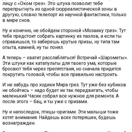
лицу с «Оком грез». Это штука позволит тебе
перепрыгнуть из одной сюрреалистической зоны в
другую, словно телепорт из научной фантастики, только
в мире снов.
Ну и конечно, не обойдем стороной «Мозаику грез». Тут
тебе предстоит собрать картинку из пазлов, и если ты
справишься, то заберешь крутые призы, ну типа там
опыта, камней, ну ты понял.
А теперь – хватит расслабляться! Встречай «Шарометы».
Эти штуки как катапульты для твоего ума, которые
бросают тебя через препятствия, но сначала придется
покрутить головой, чтобы все правильно настроить.
И не забудь про ходики Мира грез. Тут уже без кубиков
не обойтись – надо будет их так передвигать, чтобы
маленький Часик собрал все нужное для ремонта. А
после этого – бац, и ты уже с призами.
Ну и напоследок, птицы-оригами. Эти малыши тоже
хотят внимания. Найдешь всех потеряшек, будешь
вознагражден.