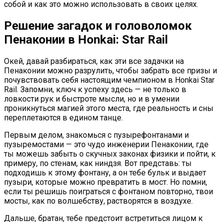
собой и как это можно использовать в своих целях.
Решение загадок и головоломок
Пенаконии в Honkai: Star Rail
Окей, давай разбираться, как эти все задачки на
Пенаконии можно разрулить, чтобы забрать все призы и
почувствовать себя настоящим чемпионом в Honkai Star
Rail. Запомни, ключ к успеху здесь — не только в
ловкости рук и быстроте мысли, но и в умении
проникнуться магией этого места, где реальность и сны
переплетаются в едином танце.
Первым делом, знакомься с пузырефонтанами и
пузыремостами — это чудо инженерии Пенаконии, где
ты можешь забыть о скучных законах физики и пойти, к
примеру, по стенам, как ниндзя. Вот представь: ты
подходишь к этому фонтану, а он тебе бульк и выдает
пузыри, которые можно превратить в мост. Но помни,
если ты решишь поиграться с фонтаном повторно, твои
мосты, как по волшебству, растворятся в воздухе.
Дальше, братан, тебе предстоит встретиться лицом к