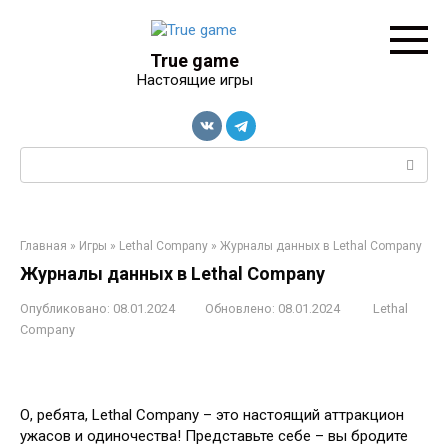
Перейти
к
контенту
True game
Настоящие игры
Поиск:
Главная
»
Игры
»
Lethal Company
»
Журналы данных в Lethal Company
Журналы данных в Lethal Company
Опубликовано:
08.01.2024
Обновлено:
08.01.2024
Lethal
Company
О, ребята, Lethal Company – это настоящий аттракцион
ужасов и одиночества! Представьте себе – вы бродите