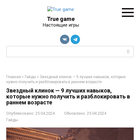
Перейти
к
контенту
True game
Настоящие игры
Поиск:
Главная
»
Гайды
»
Звездный клинок — 9 лучших навыков, которые
нужно получить и разблокировать в раннем возрасте
Звездный клинок — 9 лучших навыков,
которые нужно получить и разблокировать в
раннем возрасте
Опубликовано:
25.04.2024
Обновлено:
25.04.2024
Гайды