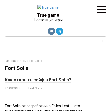
Перейти
к
контенту
True game
Настоящие игры
Поиск:
Главная
»
Игры
»
Fort Solis
Fort Solis
Как открыть сейф в Fort Solis?
26.08.2023
Fort Solis
Fort Solis от разработчика Fallen Leaf — это